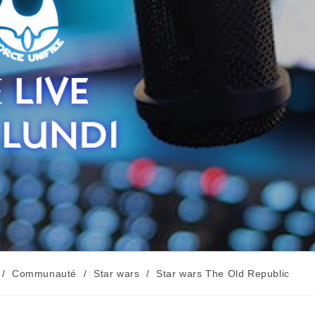
/
Communauté
/
Star wars
/
Star wars The Old Republic