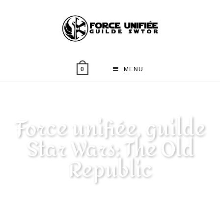
MENU
0
Force unifiée, guilde
Star Wars: The Old
Republic