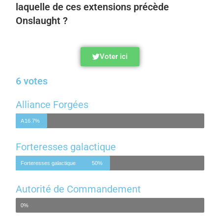
laquelle de ces extensions précède
Onslaught ?
Voter ici
6 votes
Alliance Forgées
Alliance Forgées
16.7%
Forteresses galactique
Forteresses galactique
50%
Autorité de Commandement
Autorité de Commandement
0%