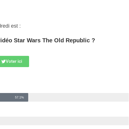
redi est :
 vidéo Star Wars The Old Republic ?
Voter ici
57.1%