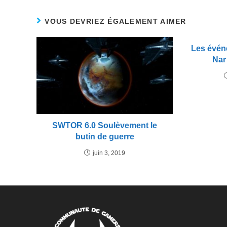
VOUS DEVRIEZ ÉGALEMENT AIMER
Les évén
Nar
SWTOR 6.0 Soulèvement le
butin de guerre
juin 3, 2019