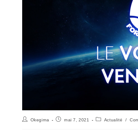
Okegima
mai 7, 2021
Actualité
/
Co