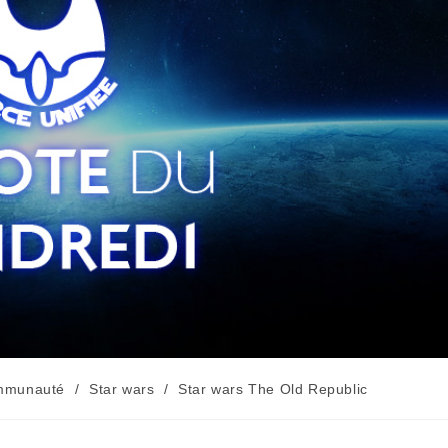
mmunauté
/
Star wars
/
Star wars The Old Republic