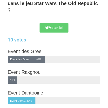
dans le jeu Star Wars The Old Republic
?
Voter ici
10 votes
Event des Gree
Event des Gree
40%
Event Rakghoul
Event Rakghoul
10%
Event Dantooine
Event Dantooine
30%