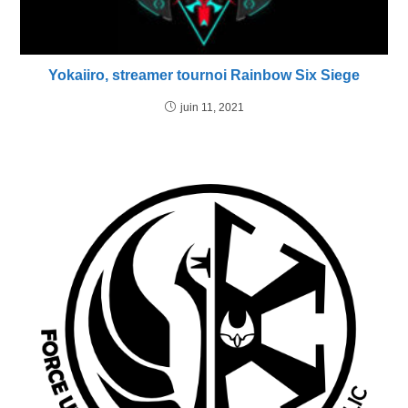
Yokaiiro, streamer tournoi Rainbow Six Siege
juin 11, 2021