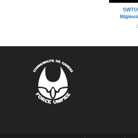
SWTOR
litigieu