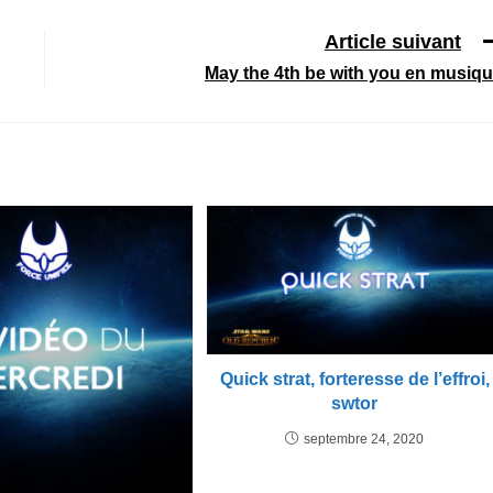
Article suivant
May the 4th be with you en musiq
Quick strat, forteresse de l’effroi,
swtor
septembre 24, 2020