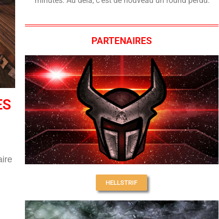
minutes. Au delà, c’est de nouveau un round perdu.
PARTENAIRES
ES
ire
HELLSTRIF