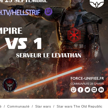
é
/
Communauté
/
Star wars
/
Star wars The Old Republic