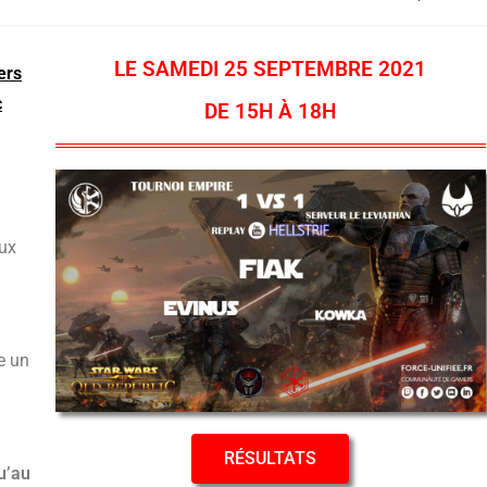
LE SAMEDI 25 SEPTEMBRE 2021
ers
c
DE 15H À 18H
eux
e un
RÉSULTATS
u’au