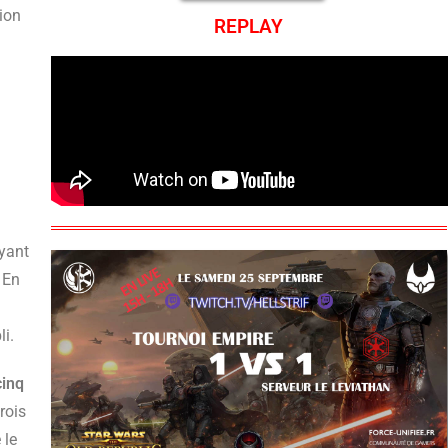
ion
REPLAY
ayant
 En
li.
cinq
rois
 le