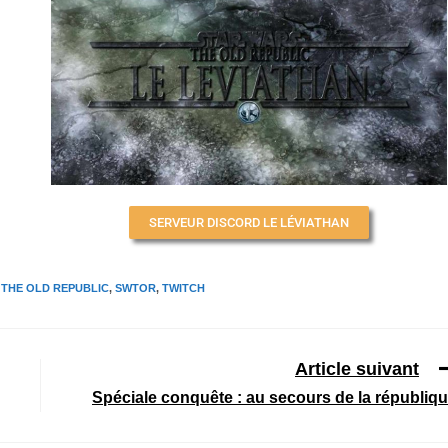
SERVEUR DISCORD LE LÉVIATHAN
 THE OLD REPUBLIC
,
SWTOR
,
TWITCH
Article suivant
Spéciale conquête : au secours de la républiq