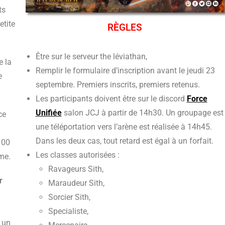
ts
etite
RÈGLES
Être sur le serveur the léviathan,
e la
Remplir le formulaire d’inscription avant le jeudi 23
e
septembre. Premiers inscrits, premiers retenus.
Les participants doivent être sur le discord
Force
Unifiée
salon JCJ à partir de 14h30. Un groupage est
ce
une téléportation vers l’arène est réalisée à 14h45.
Dans les deux cas, tout retard est égal à un forfait.
 100
Les classes autorisées :
ème.
Ravageurs Sith,
r
Maraudeur Sith,
Sorcier Sith,
Specialiste,
s un