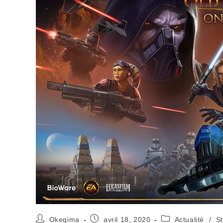
Okegima
avril 18, 2020
Actualité
/
S