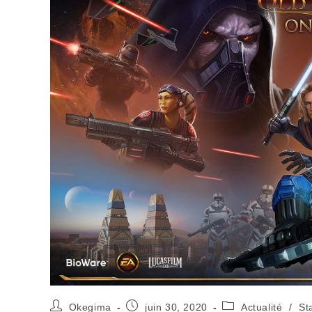
Okegima
juin 30, 2020
Actualité
/
St