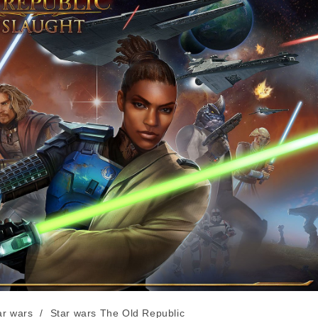
ar wars
/
Star wars The Old Republic