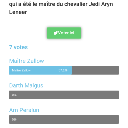
qui a été le maître du chevalier Jedi Aryn
Leneer
Voter ici
7 votes
Maître Zallow
Maître Zallow
57.1%
Darth Malgus
Darth Malgus
0%
Arn Peralun
Arn Peralun
0%