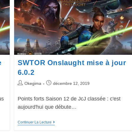
e
SWTOR Onslaught mise à jour
6.0.2
Okegima
décembre 12, 2019
us
Points forts Saison 12 de JcJ classée : c'est
aujourd'hui que débute…
Continuer La Lecture