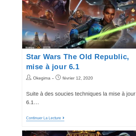
Star Wars The Old Republic,
mise à jour 6.1
Okegima
février 12, 2020
Suite à des soucies techniques la mise à jour
6.1…
Continuer La Lecture