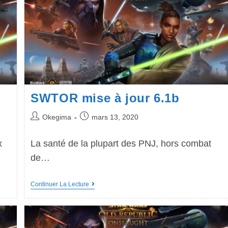
SWTOR mise à jour 6.1b
Okegima
mars 13, 2020
x
La santé de la plupart des PNJ, hors combat
de…
Continuer La Lecture