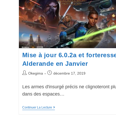
Mise à jour 6.0.2a et forteress
Alderande en Janvier
Okegima
décembre 17, 2019
Les armes d'insurgé précis ne clignoteront pl
dans des espaces…
Continuer La Lecture